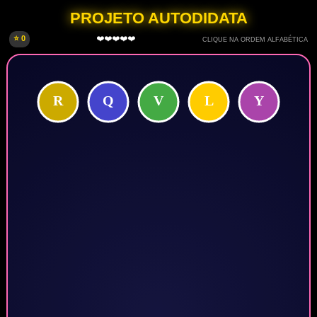
PROJETO AUTODIDATA
⭐ 0
❤️❤️❤️❤️❤️
CLIQUE NA ORDEM ALFABÉTICA