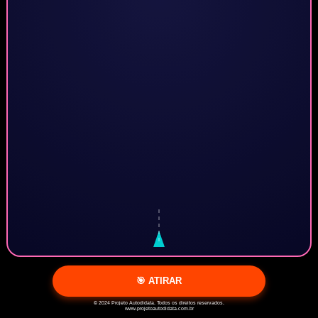
🎯 ATIRAR
© 2024 Projeto Autodidata. Todos os direitos reservados.
www.projetoautodidata.com.br