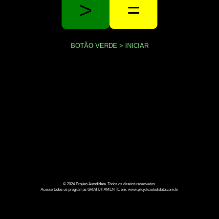
>
=
BOTÃO VERDE > INICIAR
© 2024 Projeto Autodidata. Todos os direitos reservados.
Acesse todos os programas GRATUITAMENTE em: www.projetoautodidata.com.br