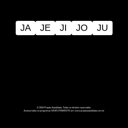
JA
JE
JI
JO
JU
© 2024 Projeto Autodidata. Todos os direitos reservados.
Acesse todos os programas GRATUITAMENTE em: www.projetoautodidata.com.br