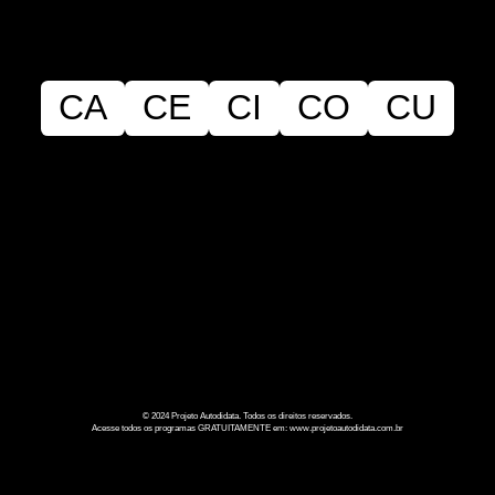
CA
CE
CI
CO
CU
© 2024 Projeto Autodidata. Todos os direitos reservados.
Acesse todos os programas GRATUITAMENTE em: www.projetoautodidata.com.br