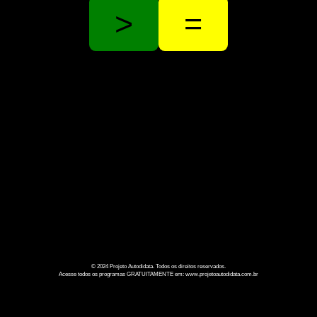
>
=
© 2024 Projeto Autodidata. Todos os direitos reservados.
Acesse todos os programas GRATUITAMENTE em: www.projetoautodidata.com.br